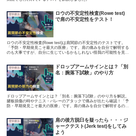
ロウの不安定性検査(Rowe test)
理学療法
で肩の不安定性をテスト！
ロウの不安定性検査(Rowe test)は肩関節の不安定性のテストです。
「予防・早期発見こそ最大の医療」です。肩の痛みを自分で解明する
のも大事ですが、自分に生じているかもしれない怪我の可能性を見つ
め直すことが重要です。痛みの原因や検査方法、その他ポイントを解
説しています。自分、または家族・子どもの身体を考える機会にして
ドロップアームサインとは？「別
みてください。
理学療法
名：腕落下試験」のやり方
ドロップアームサインとは？「別名：腕落下試験」のやり方を解説。
腱板損傷の時やテニス・バレーのアタックで痛みが出たら確認！「予
防・早期発見こそ最大の医療」です。肩の痛みを自分で解明するのも
大事です。自分、または家族・子どもの身体を考える機会にしてみて
ください。
肩の後方脱臼を疑ったら・・・ジ
理学療法
ャークテスト(Jerk test)をしてみ
よう