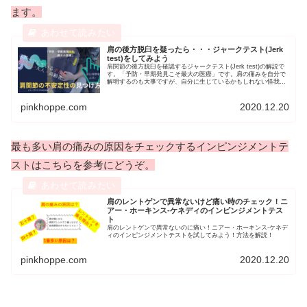
ます。
肩の後方脱臼を疑ったら・・・ジャークテスト(Jerk
test)をしてみよう
肩関節の後方脱臼を確認するジャークテスト(Jerk test)の解説で
す。「予防・早期発見こそ最大の医療」です。肩の痛みを自分で
解明するのも大事ですが、自分に生じているかもしれない怪我の
可能性を見つめ直すことが重要です。痛みの原因や検査方法、そ
の他ポイントを解説しています。自分、または家族・子どもの身
体を考える機会にしてみてください。
pinkhoppe.com
2020.12.20
最も多い肩の痛みの原因をチェックするインピンジメントテ
ストはこちらを参考にどうぞ。
肩のレントゲンで異常ないけど痛い時のチェック！ニ
アー・ホーキンス-ケネディのインピンジメントテス
ト
肩のレントゲンで異常ないのに痛い！ニアー・ホーキンス-ケネデ
ィのインピンジメントテストを試してみよう！方法を解説！
pinkhoppe.com
2020.12.20