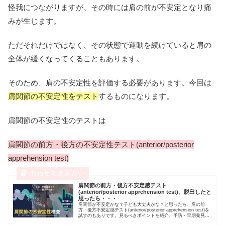
怪我につながりますが、その時には肩の前が不安定となり痛
みが生じます。
ただそれだけではなく、その状態で運動を続けていると肩の
全体が緩くなってくることもあります。
そのため、肩の不安定性を評価する必要があります。今回は
肩関節の不安定性をテスト
するものになります。
肩関節の不安定性のテストは
肩関節の前方・後方の不安定性テスト(anterior/posterior
apprehension test)
肩関節の前方・後方不安定感テスト
(anterior/posterior apprehension test)。脱臼したと
思ったら・・・
肩関節が不安定かな？子ども大丈夫かな？と思ったら、肩の前
方・後方不安定感テスト(anterior/posterior apprehension test)を
試すのもありです。見るべきポイントを紹介。予防・早期発見こ
そ最大の医療」です。自分、または家族・子どもの身体を考える