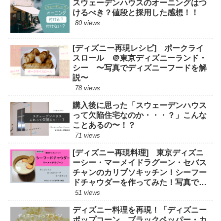
スウェーデンハウスのオーニングはつ
けるべき？値段と採用した感想！！
80 views
[ディズニー再現レシピ] ポークライ
スロール ＠東京ディズニーランド・
シー 〜写真でディズニーフードを解
説〜
78 views
購入後に思った「スウェーデンハウス
って欠陥住宅なのか・・・？」こんな
ことあるの〜！？
71 views
[ディズニー再現料理] 東京ディズニ
ーシー・マーメイドラグーン・セバス
チャンのカリプソキッチン！シーフー
ドチャウダーを作ってみた！写真で解
説。
51 views
ディズニー料理を再現！「ディズニー
ポップコーン ブラックペッパー・カ