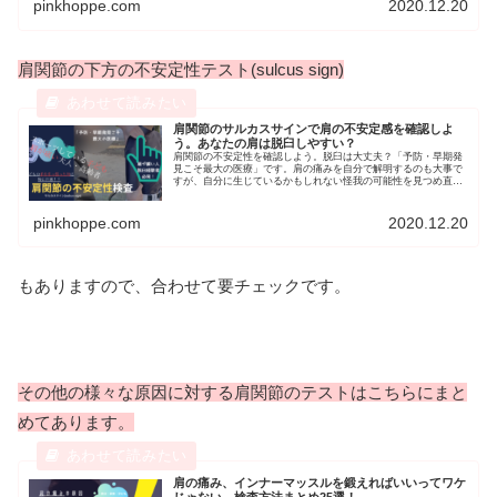
pinkhoppe.com
2020.12.20
機会にしてみてください。
肩関節の下方の不安定性テスト(sulcus sign)
肩関節のサルカスサインで肩の不安定感を確認しよ
う。あなたの肩は脱臼しやすい？
肩関節の不安定性を確認しよう。脱臼は大丈夫？「予防・早期発
見こそ最大の医療」です。肩の痛みを自分で解明するのも大事で
すが、自分に生じているかもしれない怪我の可能性を見つめ直す
ことが重要です。痛みの原因や検査方法、その他ポイントを解説
しています。自分、または家族・子どもの身体を考える機会にし
てみてください。
pinkhoppe.com
2020.12.20
もありますので、合わせて要チェックです。
その他の様々な原因に対する肩関節のテストはこちらにまと
めてあります。
肩の痛み、インナーマッスルを鍛えればいいってワケ
じゃない。検査方法まとめ25選！