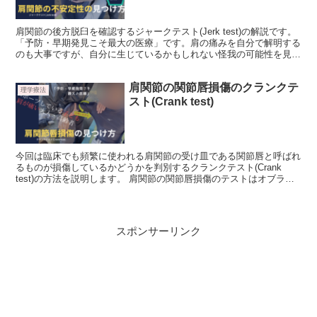
肩関節の後方脱臼を確認するジャークテスト(Jerk test)の解説です。
「予防・早期発見こそ最大の医療」です。肩の痛みを自分で解明する
のも大事ですが、自分に生じているかもしれない怪我の可能性を見つ
め直すことが重要です。痛みの原因や検査方法、その他ポイントを解
説しています。自分、または家族・子どもの身体を考える機会にして
肩関節の関節唇損傷のクランクテ
みてください。
理学療法
スト(Crank test)
今回は臨床でも頻繁に使われる肩関節の受け皿である関節唇と呼ばれ
るものが損傷しているかどうかを判別するクランクテスト(Crank
test)の方法を説明します。 肩関節の関節唇損傷のテストはオブライ
エンテストがあります。これも合わせて要チェッ...
スポンサーリンク