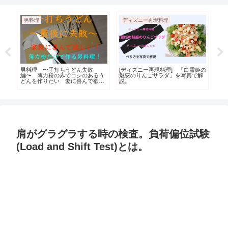
男料理
ディズニー再現料理
ビ
男料理 〜手打ちうどん失敗
[ディズニー再現料理] 「白雪姫の
ア
さ
編〜 薄力粉のみでコシのあるう
魅惑のりんごサラダ」を写真で解
セ
ィ
どんを作りたい 妻に喜んで欲し
説。
ル
い
ト
ド
肩がグラグラする時の検査。負荷偏位試験
(Load and Shift Test)とは。