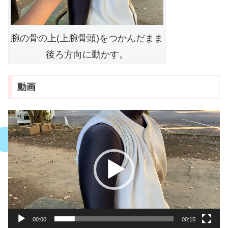
腕の骨の上(上腕骨頭)をつかんだまま
後ろ方向に動かす。
動画
動
画
プ
レ
ー
ヤ
ー
00:00
00:15