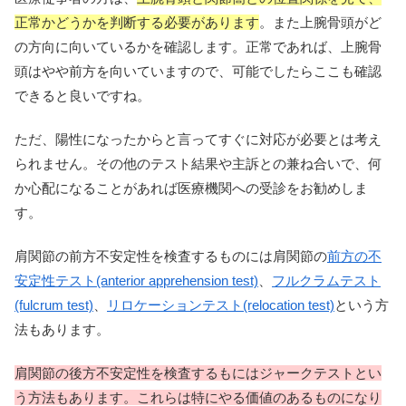
正常かどうかを判断する必要があります
。また上腕骨頭がど
の方向に向いているかを確認します。正常であれば、上腕骨
頭はやや前方を向いていますので、可能でしたらここも確認
できると良いですね。
ただ、陽性になったからと言ってすぐに対応が必要とは考え
られません。その他のテスト結果や主訴との兼ね合いで、何
か心配になることがあれば医療機関への受診をお勧めしま
す。
肩関節の前方不安定性を検査するものには肩関節の
前方の不
安定性テスト(anterior apprehension test)
、
フルクラムテスト
(fulcrum test)
、
リロケーションテスト(relocation test)
という方
法もあります。
肩関節の後方不安定性を検査するもにはジャークテストとい
う方法もあります。これらは特にやる価値のあるものになり