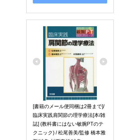
[書籍のメール便同梱は2冊まで]/
臨床実践肩関節の理学療法[本/雑
誌] (教科書にはない敏腕PTのテ
クニック) / 松尾善美/監修 橋本雅