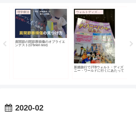
理学療法
ウォルトディズニーワールド新婚旅行
男
肩関節の関節唇損傷のオブライエ
男
ンテスト(O’brien test)
編
ど
注
い
極め
キ
新婚旅行でJTBウォルト・ディズ
ニー・ワールドに行くにあたって
2020-02