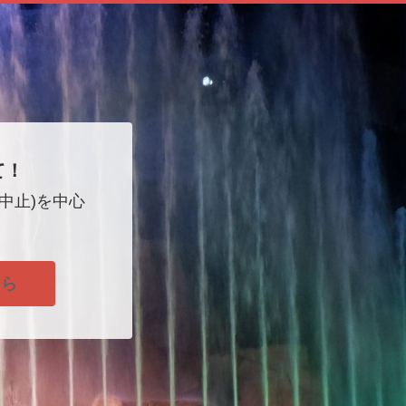
て！
中止)を中心
！
ちら