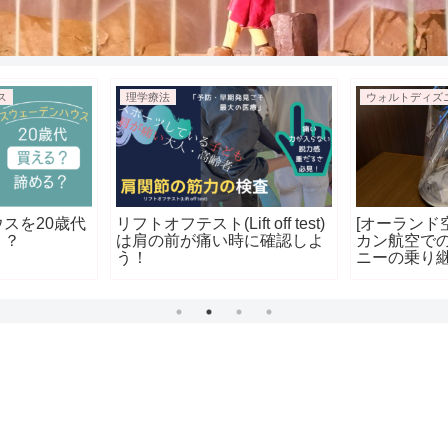
ス
理学療法
スを20歳代
リフトオフテスト(Lift off test)
[オーランド
・？
は肩の前が痛い時に確認しよ
カン航空で
う！
ニーの乗り
チェックイ