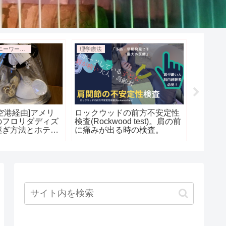
ウォルトディズニーワールド新婚旅行
理学療法
ディズニ
空港経由]アメリ
ロックウッドの前方不安定性
[ディズ
のフロリダディズ
検査(Rockwood test)。肩の前
パゲッ
継ぎ方法とホテル
に痛みが出る時の検査。
のトマ
ン！ 1日目⑤
東京デ
ストサイ
ェフの
を解説