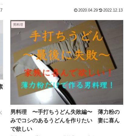
簡
17
2020.04.29
2022.12.13
男料理
素
男料理 〜手打ちうどん失敗編〜 薄力粉の
く
みでコシのあるうどんを作りたい 妻に喜ん
で欲しい