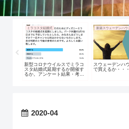
ミラコスタ結婚式
新築スウェーデンハウ
ーメ
新型コロナウイルスでミラコ
スウェーデンハウ
や〜 迷
スタ結婚式延期するか開催す
で買えるか・・
！うます
るか。アンケート結果・考
ュ
察・結論。
2020-04