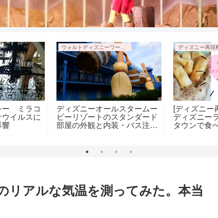
ウォルトディズニーワールド新婚旅行
ディズニー再現
シー ミラコ
ディズニーオールスタームー
[ディズニー
ナウイルスに
ビーリゾートのスタンダード
ディズニー
影響
部屋の外観と内装・バス注意
タウンで食
点 1日目⑥
グロール(エ
プ)を作って
スのリアルな気温を測ってみた。本当