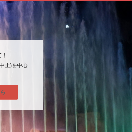
て！
中止)を中心
！
ちら