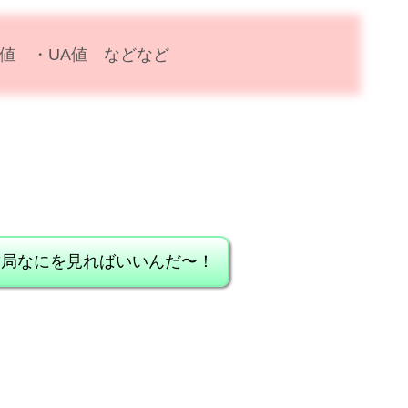
値 ・UA値 などなど
結局なにを見ればいいんだ〜！