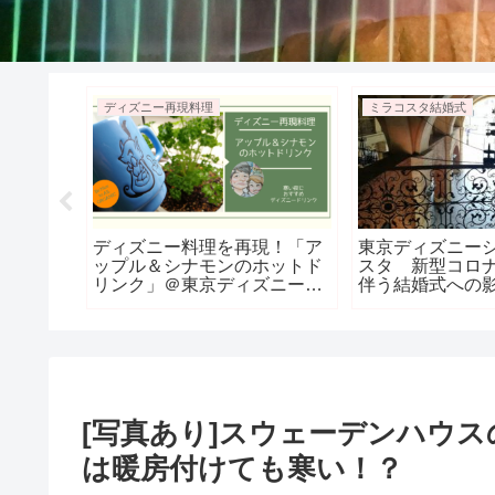
ディズニー再現料理
ミラコスタ結婚式
 test)
ディズニー料理を再現！「ア
東京ディズニー
確認しよ
ップル＆シナモンのホットド
スタ 新型コロ
リンク」＠東京ディズニーリ
伴う結婚式への
ゾート クリスマスドリン
ク 写真で解説！
[写真あり]スウェーデンハウ
は暖房付けても寒い！？