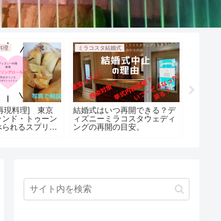
料理
ミラコスタ結婚式
ミラコス
再現料理] 東京
結婚式はいつ再開できる？デ
東京デ
ランド・トゥーン
ィズニーミラコスタウェディ
式 新
べられるスプリン
ングの再開の目安。
ッグ＆シュリン
みた！