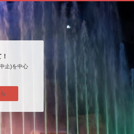
て！
中止)を中心
！
ちら