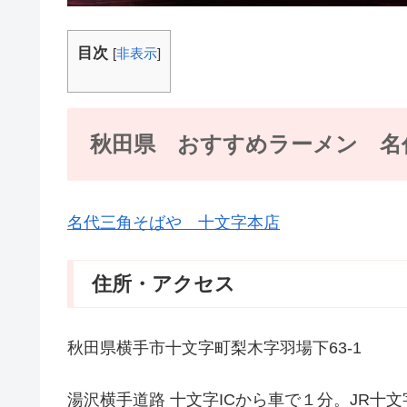
目次
[
非表示
]
秋田県 おすすめラーメン 名
名代三角そばや 十文字本店
住所・アクセス
秋田県横手市十文字町梨木字羽場下63-1
湯沢横手道路 十文字ICから車で１分。JR十