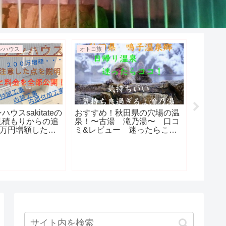
ンハウス
オトコ旅
ミラコス
ウスsakitateの
おすすめ！秋田県の穴場の温
結婚式
見積もりからの追
泉！〜古湯 滝乃湯〜 口コ
ス 延
0万円増額したポ
ミ&レビュー 迷ったらこ
て教えます！
こ！