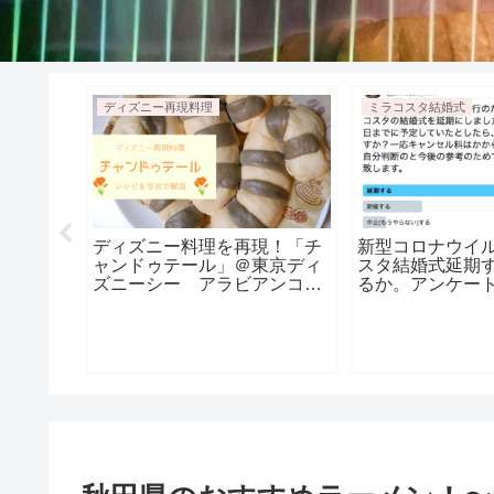
ディズニー再現料理
ミラコスタ結婚式
ディズニー料理を再現！「チ
新型コロナウイ
ャンドゥテール」＠東京ディ
スタ結婚式延期
ズニーシー アラビアンコー
るか。アンケー
スト 写真で解説！
察・結論。