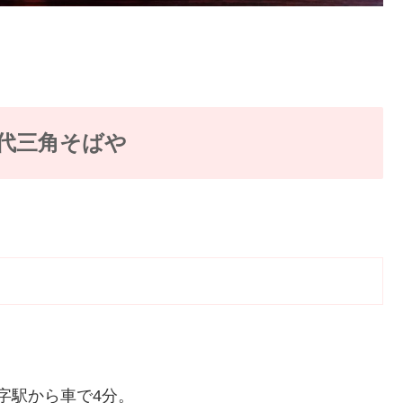
代三角そばや
文字駅から車で4分。