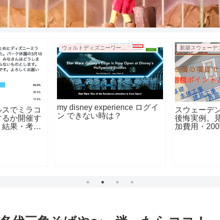
ウォルトディズニーワールド新婚旅行
新築スウェーデ
my disney experience ログイ
ルスでミラコ
スウェーデンハ
ン できない時は？
するか開催す
後悔実例。
ト結果・考
加費用・20
イントを全