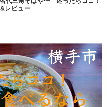
名代三角そばや〜 迷ったらココ！
コミ&レビュー